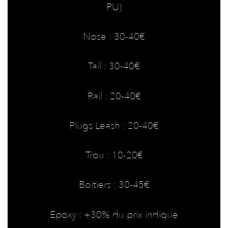
PU)
Nose : 30-40€
Tail : 30-40€
Rail : 20-40€
Plugs Leash : 20-40€
Trou : 10-20€
Boitiers : 30-45€
Epoxy : +30% du prix indiqué